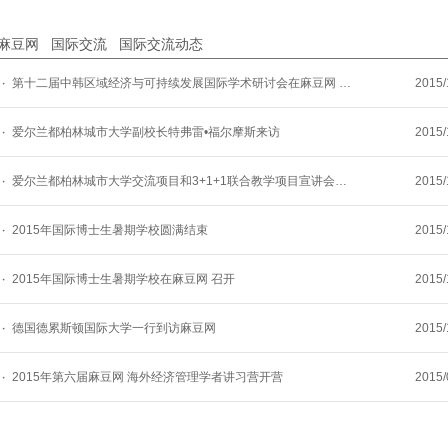
麻豆网
国际交流
国际交流动态
第十二届中韩区域经济与可持续发展国际学术研讨会在麻豆网 成功举办
2015/
9:31:
爱尔兰都柏林城市大学副校长特弗雷•福尔摩斯来访
2015/
9:29:
爱尔兰都柏林城市大学交流项目和3+1+1联合教学项目宣讲会成功举...
2015/
9:27:
2015年国际博士生暑期学校圆满结束
2015/
9:24:
2015年国际博士生暑期学校在麻豆网 召开
2015/
9:23:
德国德累斯顿国际大学一行到访麻豆网
2015/
11:11
2015年第六届麻豆网 海外经济管理学者讲习营开营
2015/
9:40: