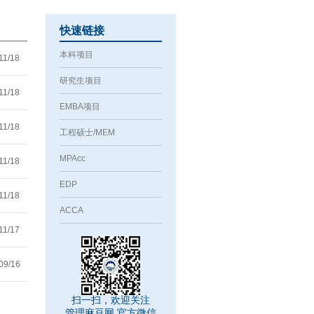
快速链接
本科项目
11/18
研究生项目
45
11/18
EMBA项目
38
11/18
工程硕士/MEM
MPAcc
21
11/18
EDP
21
11/18
ACCA
43
11/17
:55
09/16
36
扫一扫，欢迎关注
管理麻豆网 官方微信