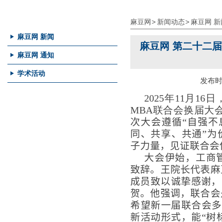
新闻动态
麻豆网
>
新闻动态
>
麻豆网 新
麻豆网 新闻
麻豆网 第二十二
麻豆网 通知
学术活动
发布时间：
2025
年
11
月
16
日
MBA
联合会换届大
次
大会
遵循
“
自强不
同
、共享、共通”
为
子
力量，
见证联合会
大会
伊始，
工商
致辞。王院长代表麻
成员致以诚挚感谢，
贺。他强调，联合会
希望新一届联合会多
新活动形式，能“树