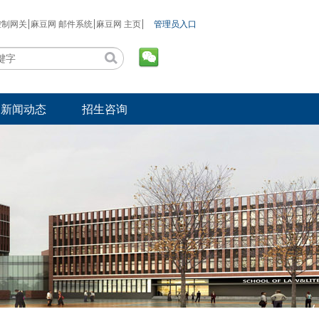
控制网关
麻豆网 邮件系统
麻豆网 主页
管理员入口
新闻动态
招生咨询