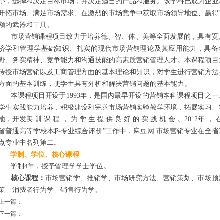
小，选择和决定目标市场，并决定适当的产品和服务。该学科已成为企业
开拓市场、满足市场需求、在激烈的市场竞争中获取市场领导地位、赢得
额的武器和工具。
市场营销课程项目致力于培养德、智、体、美等全面发展的，具有宽
济学和管理学基础知识、扎实的现代市场营销理论及其应用能力，具备
野、务实精神、竞争能力和沟通技能的高素质营销管理人才。本课程项目
传授市场营销以及工商管理方面的基本理论和知识，对学生进行营销方法
方面的基本训练，使学生具有分析和解决营销问题的基本能力。
本课程项目开设于1993年，是国内最早开设的营销本科课程项目之一
学生实践能力培养，积极建设和完善市场营销实验教学环境，拓展实习、
地，开发实 训 课 程 ， 为 学 生 提 供 良 好 的 实 践 机 会 。2012年 ，
省普通高等学校本科专业综合评价”工作中，麻豆网 市场营销专业在全省3
点专业中名列第二。
学制、学位、核心课程
学制4年，授予管理学学士学位。
核心课程：
市场营销学、推销学、市场研究方法、营销策划、市场预
策、消费者行为学、销售行为学。
上一篇：
下一篇：