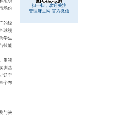
和组织
扫一扫，欢迎关注
市场份
管理麻豆网 官方微信
广的经
全球视
为学生
与技能
。重视
实训基
 在“辽宁
9个布
测与决