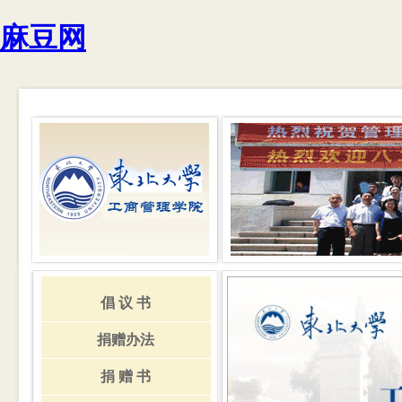
麻豆网
倡 议 书
捐赠办法
捐 赠 书